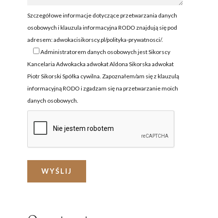
NIE I NIEGODNOŚĆ
ZEZWOLENIE NA PRACĘ
A
Szczegółowe informacje dotyczące przetwarzania danych
OCHRONA CUDZOZIEMCÓW
osobowych i klauzula informacyjna RODO znajdują się pod
adresem:
adwokacisikorscy.pl/polityka-prywatnosci/
.
ZATRZYMANIE I ARESZT
CUDZOZIEMCA
Administratorem danych osobowych jest Sikorscy
Kancelaria Adwokacka adwokat Aldona Sikorska adwokat
ZAKUP NIERUCHOMOŚCI W
Piotr Sikorski Spółka cywilna. Zapoznałem/am się z klauzulą
POLSCE
informacyjną RODO i zgadzam się na przetwarzanie moich
FORMALNOŚCI W POLSCE
danych osobowych.