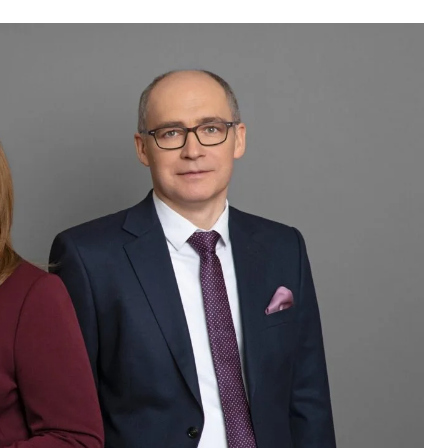
WYDZIEDZICZE
SPRAWY MAJĄTKOWE
DZIEDZICZENI
POZOSTAŁE SPRAWY RODZINNE