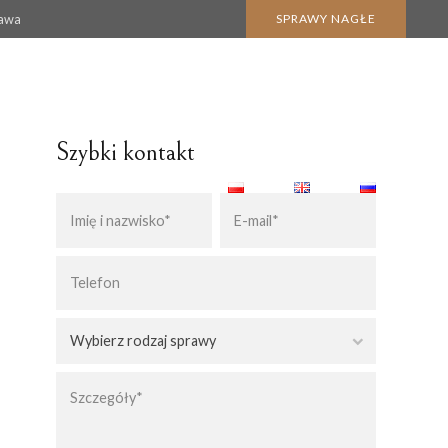
zawa
SPRAWY NAGŁE
Szybki kontakt
BLOG
KONTAKT
KARTA POBYTU CZASOWEGO
KARTA POBYTU STAŁEGO
Wybierz rodzaj sprawy
 NABYCIA SPADKU
POBYT W POLSCE
OBYWATELSTWO