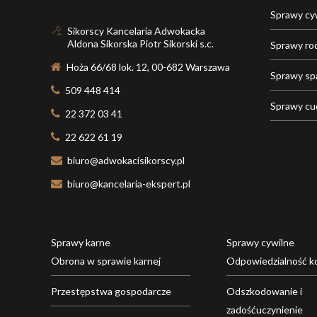
Sprawy cy
Sikorscy Kancelaria Adwokacka
Aldona Sikorska Piotr Sikorski s.c.
Sprawy ro
Hoża 66/68 lok. 12, 00-682 Warszawa
Sprawy s
509 448 414
Sprawy c
22 372 03 41
22 622 61 19
biuro@adwokacisikorscy.pl
biuro@kancelaria-ekspert.pl
Sprawy karne
Sprawy cywilne
Obrona w sprawie karnej
Odpowiedzialność k
Przestępstwa gospodarcze
Odszkodowanie i
zadośćuczynienie