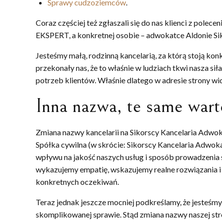
Sprawy cudzoziemców
.
Coraz częściej też zgłaszali się do nas klienci z polecen
EKSPERT, a konkretnej osobie – adwokatce Aldonie Si
Jesteśmy małą, rodzinną kancelarią, za którą stoją konk
przekonały nas, że to właśnie w ludziach tkwi nasza s
potrzeb klientów. Właśnie dlatego w adresie strony wid
Inna nazwa, te same wart
Zmiana nazwy kancelarii na Sikorscy Kancelaria Adwo
Spółka cywilna (w skrócie: Sikorscy Kancelaria Adwoka
wpływu na jakość naszych usług i sposób prowadzenia 
wykazujemy empatię, wskazujemy realne rozwiązania i
konkretnych oczekiwań.
Teraz jednak jeszcze mocniej podkreślamy, że jeste
skomplikowanej sprawie. Stąd zmiana nazwy naszej stro