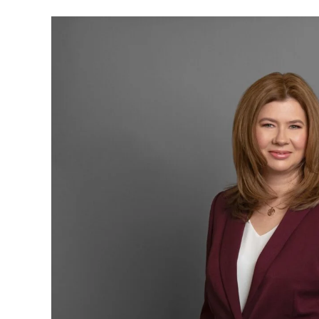
REPREZENTACJA
NIERUCHOMOŚCI
POKRZYWDZONYCH
SPRAWY KARNE NIELETNICH
POSTĘPOWANIE WYKONAWCZE