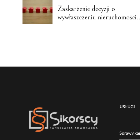
Zaskarżenie decyzji o
wywłaszczeniu nieruchomości.
Kiedy możesz odwołać się od
decyzji, a kiedy wnieść skargę 
WSA lub NSA?
USŁUGI
Sprawy ka