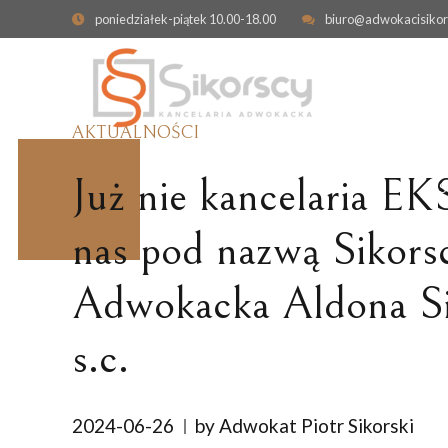
poniedziałek-piątek 10.00-18.00
biuro@adwokacisikor
AKTUALNOŚCI
Już nie kancelaria EK
nas pod nazwą Sikors
Adwokacka Aldona Sik
OBRONA W SPRAWIE KARNEJ
ODPOWIEDZIALNO
KONTRAKTOWA
PRZESTĘPSTWA GOSPODARCZE
s.c.
ODSZKODOWANIE I
ZADOŚĆUCZYNIENI
CYBERPRZESTĘPSTWA
NIERUCHOMOŚCI
SPRAWY KARNE SKARBOWE
2024-06-26
by Adwokat Piotr Sikorski
WYWŁASZCZENIE