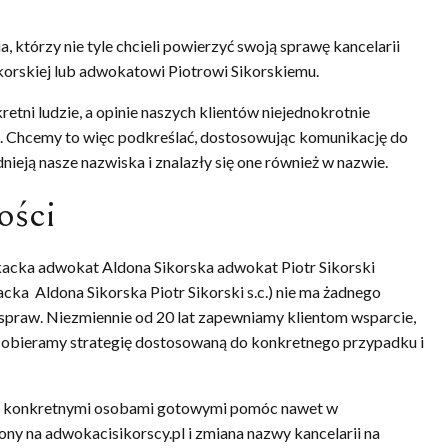
ia, którzy nie tyle chcieli powierzyć swoją sprawę kancelarii
korskiej lub adwokatowi Piotrowi Sikorskiemu.
retni ludzie, a opinie naszych klientów niejednokrotnie
iła. Chcemy to więc podkreślać, dostosowując komunikację do
nieją nasze nazwiska i znalazły się one również w nazwie.
ości
kacka adwokat Aldona Sikorska adwokat Piotr Sikorski
cka Aldona Sikorska Piotr Sikorski s.c.) nie ma żadnego
spraw. Niezmiennie od 20 lat zapewniamy klientom wsparcie,
 obieramy strategię dostosowaną do konkretnego przypadku i
śmy konkretnymi osobami gotowymi pomóc nawet w
ny na adwokacisikorscy.pl i zmiana nazwy kancelarii na