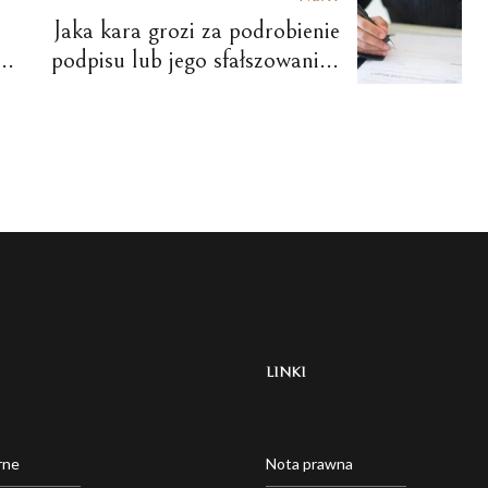
Jaka kara grozi za podrobienie
podpisu lub jego sfałszowanie?
Przestępstwo z art. 270 k.k.
do
LINKI
rne
Nota prawna