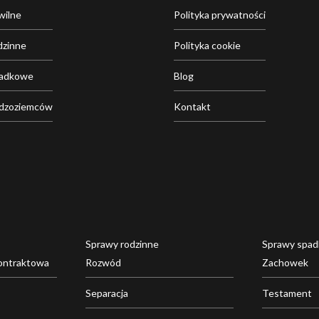
wilne
Polityka prywatności
dzinne
Polityka cookie
padkowe
Blog
udzoziemców
Kontakt
Sprawy rodzinne
Sprawy spa
ontraktowa
Rozwód
Zachowek
Separacja
Testament