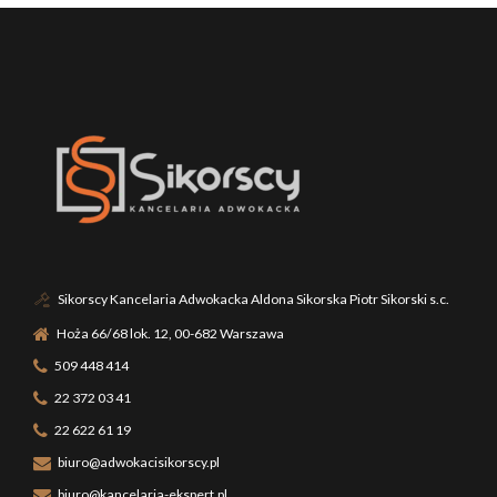
Sikorscy Kancelaria Adwokacka Aldona Sikorska Piotr Sikorski s.c.
Hoża 66/68 lok. 12, 00-682 Warszawa
509 448 414
22 372 03 41
22 622 61 19
biuro@adwokacisikorscy.pl
biuro@kancelaria-ekspert.pl