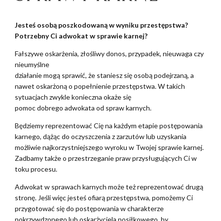
Jesteś osobą poszkodowaną w wyniku przestępstwa?
Potrzebny Ci adwokat w sprawie karnej?
Fałszywe oskarżenia, złośliwy donos, przypadek, nieuwaga czy
nieumyślne
działanie mogą sprawić, że staniesz się osobą podejrzaną, a
nawet oskarżoną o popełnienie przestępstwa. W takich
sytuacjach zwykle konieczna okaże się
pomoc dobrego adwokata od spraw karnych.
Będziemy reprezentować Cię na każdym etapie postępowania
karnego, dążąc do oczyszczenia z zarzutów lub uzyskania
możliwie najkorzystniejszego wyroku w Twojej sprawie karnej.
Zadbamy także o przestrzeganie praw przysługujących Ci w
toku procesu.
Adwokat w sprawach karnych może też reprezentować drugą
stronę. Jeśli więc jesteś ofiarą przestępstwa, pomożemy Ci
przygotować się do postępowania w charakterze
pokrzywdzonego lub oskarżyciela posiłkowego, by