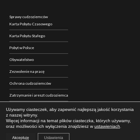
Sprawy cudzoziemców
Karta Pobytu Czasowego
Karta Pobytu Stałego
Pobyt w Polsce
Obywatelstwo
Zezwolenie na pracę
Ochrona cudzoziemców
Zatrzymanie i areszt cudzoziemca
Zakup nieruchomości w Polsce
Używamy ciasteczek, aby zapewnić najlepszą jakość korzystania
z naszej witryny.
Formalności w Polsce
Więcej informacji na temat plików ciasteczka, których używamy,
oraz możliwości ich wyłączenia znajdziesz w
ustawieniach
.
Akceptuję
Ustawienia