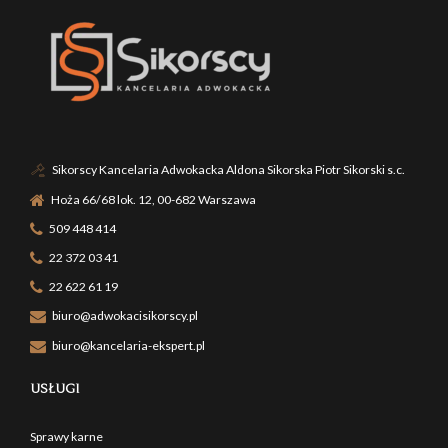
Sikorscy Kancelaria Adwokacka Aldona Sikorska Piotr Sikorski s.c.
Hoża 66/68 lok. 12, 00-682 Warszawa
509 448 414
22 372 03 41
22 622 61 19
biuro@adwokacisikorscy.pl
biuro@kancelaria-ekspert.pl
USŁUGI
Sprawy karne