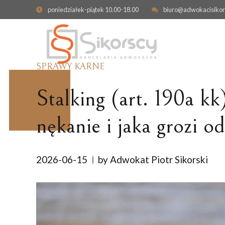
poniedziałek-piątek 10.00-18.00
biuro@adwokacisikor
SPRAWY KARNE
Stalking (art. 190a k
nękanie i jaka grozi 
OBRONA W SPRAWIE KARNEJ
ODPOWIEDZIALNO
KONTRAKTOWA
2026-06-15
by Adwokat Piotr Sikorski
PRZESTĘPSTWA GOSPODARCZE
ODSZKODOWANIE I
ZADOŚĆUCZYNIENI
CYBERPRZESTĘPSTWA
NIERUCHOMOŚCI
SPRAWY KARNE SKARBOWE
WYWŁASZCZENIE