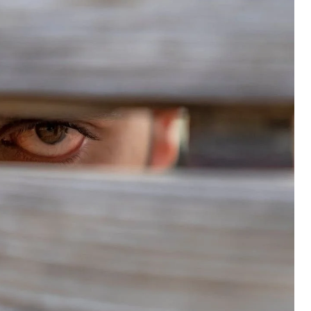
WYDZIEDZICZE
SPRAWY MAJĄTKOWE
DZIEDZICZENI
POZOSTAŁE SPRAWY RODZINNE