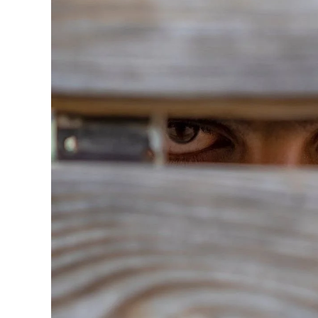
REPREZENTACJA
NIERUCHOMOŚCI
POKRZYWDZONYCH
SPRAWY KARNE NIELETNICH
POSTĘPOWANIE WYKONAWCZE