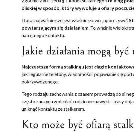
Zgodnie z art. 190a § 1 kodeksu karnego
stalking pol
bliskiej w sposób, który wywołuje u ofiary poczuc
I tutaj najważniejsze jest właśnie słowo „uporczywe”.
St
powtarzającym się działaniem
. To właśnie wielokro
natrętnego kontaktu.
Jakie działania mogą być 
Najczęstszą formą stalkingu jest ciągłe kontaktow
jak regularne telefony, wiadomości, pojawianie się po
pokrzywdzonego.
Tego rodzaju zachowania z czasem prowadzą do silnego 
często zaczyna zmieniać codzienne nawyki – trasy doja
uniknąć kontaktu ze stalkerem.
Kto może być ofiarą stal