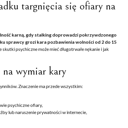
dku targnięcia się ofiary na
lność karną, gdy stalking doprowadzi pokrzywdzonego
dku sprawcy grozi kara pozbawienia wolności od 2 do 15
 skutki psychiczne może mieć długotrwałe nękanie i jak
 na wymiar kary
zynników. Znaczenie ma przede wszystkim:
ie psychiczne ofiary,
źby lub naruszenie prywatności w internecie,