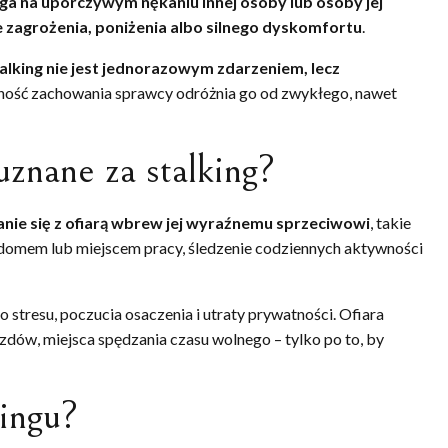
ega na uporczywym nękaniu innej osoby lub osoby jej
ie zagrożenia, poniżenia albo silnego dyskomfortu
.
alking nie jest jednorazowym zdarzeniem, lecz
tność zachowania sprawcy odróżnia go od zwykłego, nawet
uznane za stalking?
anie się z ofiarą wbrew jej wyraźnemu sprzeciwowi
, takie
d domem lub miejscem pracy, śledzenie codziennych aktywności
stresu, poczucia osaczenia i utraty prywatności. Ofiara
zdów, miejsca spędzania czasu wolnego – tylko po to, by
kingu?