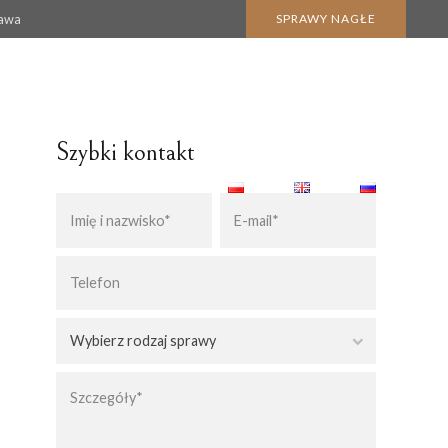
zawa
SPRAWY NAGŁE
Szybki kontakt
BLOG
KONTAKT
KARTA POBYTU CZASOWEGO
KARTA POBYTU STAŁEGO
Wybierz rodzaj sprawy
 NABYCIA SPADKU
POBYT W POLSCE
OBYWATELSTWO