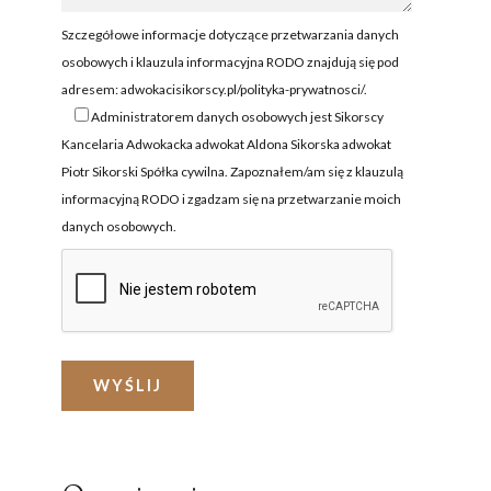
NIE I NIEGODNOŚĆ
ZEZWOLENIE NA PRACĘ
A
Szczegółowe informacje dotyczące przetwarzania danych
OCHRONA CUDZOZIEMCÓW
osobowych i klauzula informacyjna RODO znajdują się pod
adresem:
adwokacisikorscy.pl/polityka-prywatnosci/
.
ZATRZYMANIE I ARESZT
CUDZOZIEMCA
Administratorem danych osobowych jest Sikorscy
Kancelaria Adwokacka adwokat Aldona Sikorska adwokat
ZAKUP NIERUCHOMOŚCI W
Piotr Sikorski Spółka cywilna. Zapoznałem/am się z klauzulą
POLSCE
informacyjną RODO i zgadzam się na przetwarzanie moich
FORMALNOŚCI W POLSCE
danych osobowych.