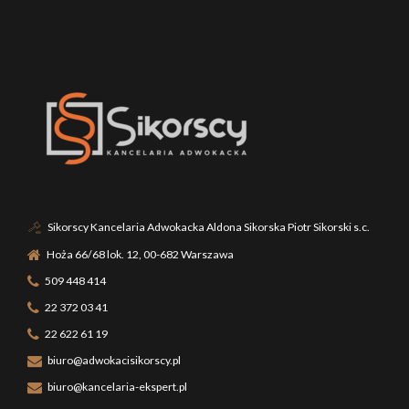
Sikorscy Kancelaria Adwokacka Aldona Sikorska Piotr Sikorski s.c.
Hoża 66/68 lok. 12, 00-682 Warszawa
509 448 414
22 372 03 41
22 622 61 19
biuro@adwokacisikorscy.pl
biuro@kancelaria-ekspert.pl