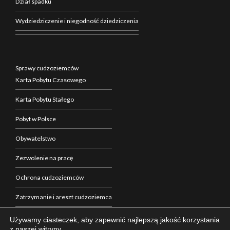
Dział spadku
Wydziedziczenie i niegodność dziedziczenia
Sprawy cudzoziemców
Karta Pobytu Czasowego
Karta Pobytu Stałego
Pobyt w Polsce
Obywatelstwo
Zezwolenie na pracę
Ochrona cudzoziemców
Zatrzymanie i areszt cudzoziemca
Zakup nieruchomości w Polsce
Używamy ciasteczek, aby zapewnić najlepszą jakość korzystania
z naszej witryny.