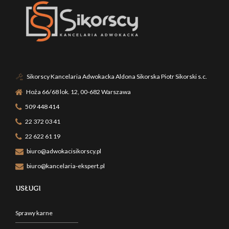
Sikorscy Kancelaria Adwokacka Aldona Sikorska Piotr Sikorski s.c.
Hoża 66/68 lok. 12, 00-682 Warszawa
509 448 414
22 372 03 41
22 622 61 19
biuro@adwokacisikorscy.pl
biuro@kancelaria-ekspert.pl
USŁUGI
Sprawy karne