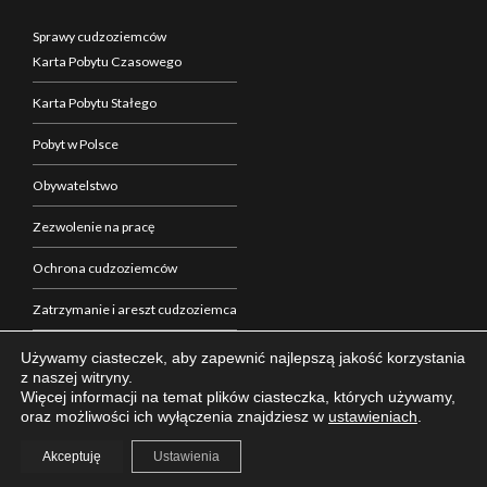
Sprawy cudzoziemców
Karta Pobytu Czasowego
Karta Pobytu Stałego
Pobyt w Polsce
Obywatelstwo
Zezwolenie na pracę
Ochrona cudzoziemców
Zatrzymanie i areszt cudzoziemca
Zakup nieruchomości w Polsce
Używamy ciasteczek, aby zapewnić najlepszą jakość korzystania
z naszej witryny.
Formalności w Polsce
Więcej informacji na temat plików ciasteczka, których używamy,
oraz możliwości ich wyłączenia znajdziesz w
ustawieniach
.
Akceptuję
Ustawienia