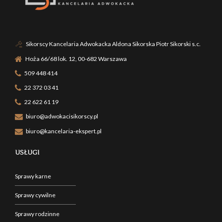
Sikorscy Kancelaria Adwokacka Aldona Sikorska Piotr Sikorski s.c.
Hoża 66/68 lok. 12, 00-682 Warszawa
509 448 414
22 372 03 41
22 622 61 19
biuro@adwokacisikorscy.pl
biuro@kancelaria-ekspert.pl
USŁUGI
Sprawy karne
Sprawy cywilne
Sprawy rodzinne