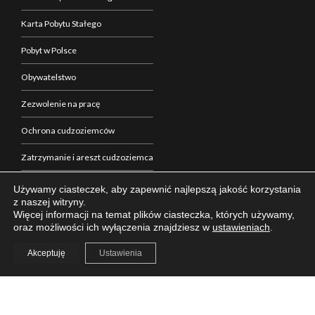
Karta Pobytu Stałego
Pobyt w Polsce
Obywatelstwo
Zezwolenie na pracę
Ochrona cudzoziemców
Zatrzymanie i areszt cudzoziemca
Zakup nieruchomości w Polsce
Używamy ciasteczek, aby zapewnić najlepszą jakość korzystania
z naszej witryny.
Formalności w Polsce
Więcej informacji na temat plików ciasteczka, których używamy,
oraz możliwości ich wyłączenia znajdziesz w
ustawieniach
.
Akceptuję
Ustawienia