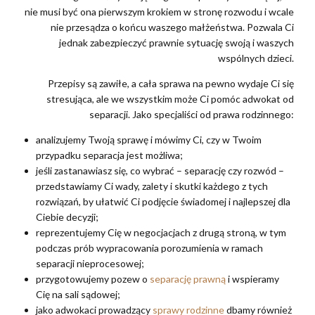
nie musi być ona pierwszym krokiem w stronę rozwodu i wcale
nie przesądza o końcu waszego małżeństwa. Pozwala Ci
jednak zabezpieczyć prawnie sytuację swoją i waszych
wspólnych dzieci.
Przepisy są zawiłe, a cała sprawa na pewno wydaje Ci się
stresująca, ale we wszystkim może Ci pomóc adwokat od
separacji. Jako specjaliści od prawa rodzinnego:
analizujemy Twoją sprawę i mówimy Ci, czy w Twoim
przypadku separacja jest możliwa;
jeśli zastanawiasz się, co wybrać – separację czy rozwód –
przedstawiamy Ci wady, zalety i skutki każdego z tych
rozwiązań, by ułatwić Ci podjęcie świadomej i najlepszej dla
Ciebie decyzji;
reprezentujemy Cię w negocjacjach z drugą stroną, w tym
podczas prób wypracowania porozumienia w ramach
separacji nieprocesowej;
przygotowujemy pozew o
separację prawną
i wspieramy
Cię na sali sądowej;
jako adwokaci prowadzący
sprawy rodzinne
dbamy również