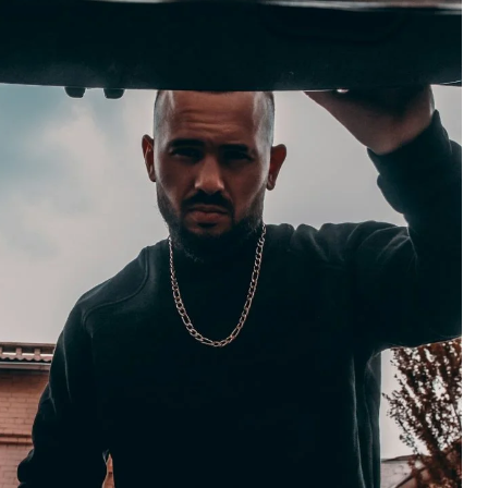
WYDZIEDZICZE
SPRAWY MAJĄTKOWE
DZIEDZICZENI
POZOSTAŁE SPRAWY RODZINNE