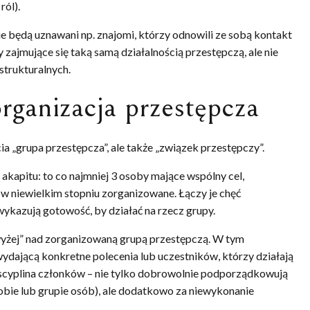
ról).
 będą uznawani np. znajomi, którzy odnowili ze sobą kontakt
zajmujące się taką samą działalnością przestępczą, ale nie
strukturalnych.
rganizacja przestępcza
a „grupa przestępcza”, ale także „związek przestępczy”.
akapitu: to co najmniej 3 osoby mające wspólny cel,
 w niewielkim stopniu zorganizowane. Łączy je chęć
ykazują gotowość, by działać na rzecz grupy.
wyżej” nad zorganizowaną grupą przestępczą. W tym
ydającą konkretne polecenia lub uczestników, którzy działają
yscyplina członków – nie tylko dobrowolnie podporządkowują
bie lub grupie osób), ale dodatkowo za niewykonanie