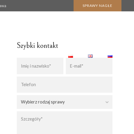
zawa
SPRAWY NAGŁE
Szybki kontakt
BLOG
KONTAKT
KARTA POBYTU CZASOWEGO
KARTA POBYTU STAŁEGO
Wybierz rodzaj sprawy
 NABYCIA SPADKU
POBYT W POLSCE
OBYWATELSTWO