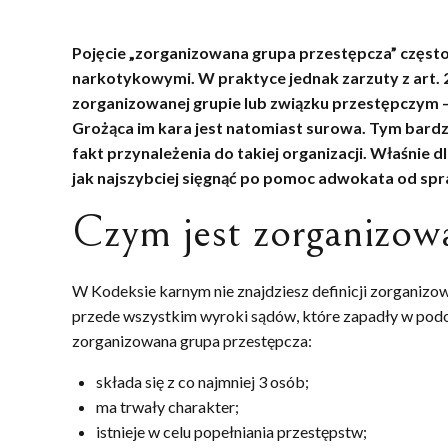
Pojęcie „zorganizowana grupa przestępcza” często k
narkotykowymi. W praktyce jednak zarzuty z art. 2
zorganizowanej grupie lub związku przestępczym 
Grożąca im kara jest natomiast surowa. Tym bardz
fakt przynależenia do takiej organizacji. Właśnie d
jak najszybciej sięgnąć po pomoc adwokata od sp
Czym jest zorganizow
W Kodeksie karnym nie znajdziesz definicji zorganizo
przede wszystkim wyroki sądów, które zapadły w podo
zorganizowana grupa przestępcza:
składa się z co najmniej 3 osób;
ma trwały charakter;
istnieje w celu popełniania przestępstw;