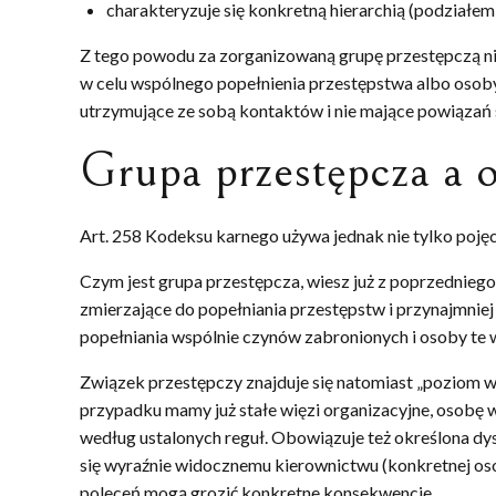
charakteryzuje się konkretną hierarchią (podziałem 
Z tego powodu za zorganizowaną grupę przestępczą nie
w celu wspólnego popełnienia przestępstwa albo osoby 
utrzymujące ze sobą kontaktów i nie mające powiązań 
Grupa przestępcza a o
Art. 258 Kodeksu karnego używa jednak nie tylko pojęci
Czym jest grupa przestępcza, wiesz już z poprzedniego 
zmierzające do popełniania przestępstw i przynajmniej
popełniania wspólnie czynów zabronionych i osoby te w
Związek przestępczy znajduje się natomiast „poziom 
przypadku mamy już stałe więzi organizacyjne, osobę w
według ustalonych reguł. Obowiązuje też określona d
się wyraźnie widocznemu kierownictwu (konkretnej oso
poleceń mogą grozić konkretne konsekwencje.