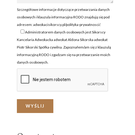
NIE I NIEGODNOŚĆ
ZEZWOLENIE NA PRACĘ
A
Szczegółowe informacje dotyczące przetwarzania danych
OCHRONA CUDZOZIEMCÓW
osobowych i klauzula informacyjna RODO znajdują się pod
adresem:
adwokacisikorscy.pl/polityka-prywatnosci/
.
ZATRZYMANIE I ARESZT
CUDZOZIEMCA
Administratorem danych osobowych jest Sikorscy
Kancelaria Adwokacka adwokat Aldona Sikorska adwokat
ZAKUP NIERUCHOMOŚCI W
Piotr Sikorski Spółka cywilna. Zapoznałem/am się z klauzulą
POLSCE
informacyjną RODO i zgadzam się na przetwarzanie moich
FORMALNOŚCI W POLSCE
danych osobowych.