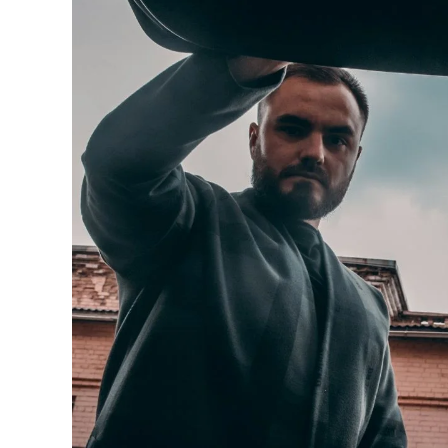
REPREZENTACJA
NIERUCHOMOŚCI
POKRZYWDZONYCH
SPRAWY KARNE NIELETNICH
POSTĘPOWANIE WYKONAWCZE