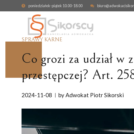
poniedziałek-piątek 10.00-18.00
biuro@adwokacisikor
SPRAWY KARNE
Co grozi za udział w 
przestępczej? Art. 2
OBRONA W SPRAWIE KARNEJ
ODPOWIEDZIALNO
KONTRAKTOWA
2024-11-08
by Adwokat Piotr Sikorski
PRZESTĘPSTWA GOSPODARCZE
ODSZKODOWANIE I
ZADOŚĆUCZYNIENI
CYBERPRZESTĘPSTWA
NIERUCHOMOŚCI
SPRAWY KARNE SKARBOWE
WYWŁASZCZENIE