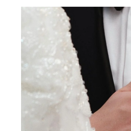
REPREZENTACJA
NIERUCHOMOŚCI
POKRZYWDZONYCH
SPRAWY KARNE NIELETNICH
POSTĘPOWANIE WYKONAWCZE