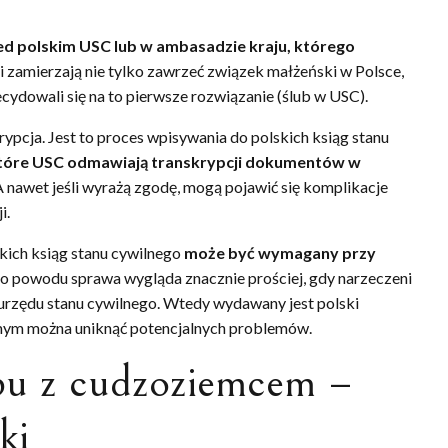
ed polskim USC lub w ambasadzie kraju, którego
ni zamierzają nie tylko zawrzeć związek małżeński w Polsce,
ecydowali się na to pierwsze rozwiązanie (ślub w USC).
pcja. Jest to proces wpisywania do polskich ksiąg stanu
tóre USC odmawiają transkrypcji dokumentów w
A nawet jeśli wyrażą zgodę, mogą pojawić się komplikacje
i.
kich ksiąg stanu cywilnego
może być wymagany przy
go powodu sprawa wygląda znacznie prościej, gdy narzeczeni
 urzędu stanu cywilnego. Wtedy wydawany jest polski
mym można uniknąć potencjalnych problemów.
bu z cudzoziemcem –
ki