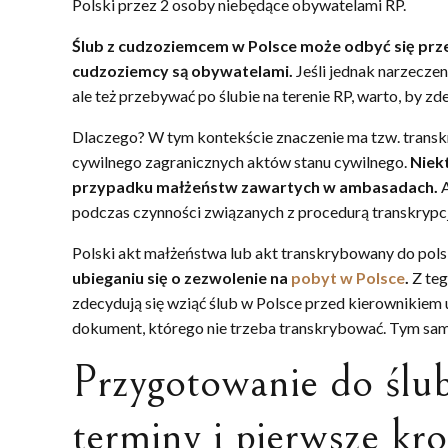
Polski przez 2 osoby niebędące obywatelami RP.
Ślub z cudzoziemcem w Polsce może odbyć się prz
cudzoziemcy są obywatelami.
Jeśli jednak narzecze
ale też przebywać po ślubie na terenie RP, warto, by zd
Dlaczego? W tym kontekście znaczenie ma tzw. transkry
cywilnego zagranicznych aktów stanu cywilnego.
Niek
przypadku małżeństw zawartych w ambasadach.
podczas czynności związanych z procedurą transkrypcj
Polski akt małżeństwa lub akt transkrybowany do pols
ubieganiu się o zezwolenie na
pobyt w Polsce
.
Z te
zdecydują się wziąć ślub w Polsce przed kierownikiem
dokument, którego nie trzeba transkrybować. Tym sa
Przygotowanie do ślu
terminy i pierwsze kro