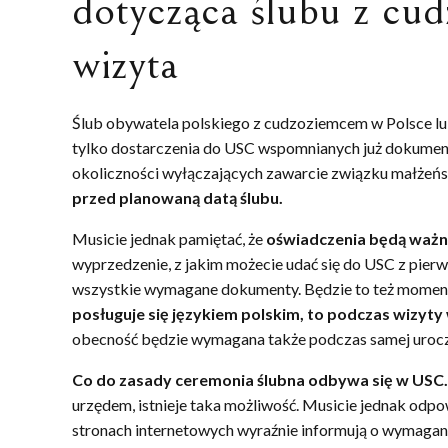
dotycząca ślubu z cu
wizyta
Ślub obywatela polskiego z cudzoziemcem w Polsce lu
tylko dostarczenia do USC wspomnianych już dokumentó
okoliczności wyłączających zawarcie związku małżeńs
przed planowaną datą ślubu.
Musicie jednak pamiętać, że
oświadczenia będą ważne
wyprzedzenie, z jakim możecie udać się do USC z pierws
wszystkie wymagane dokumenty. Będzie to też moment n
posługuje się językiem polskim, to podczas wizyt
obecność będzie wymagana także podczas samej uroczy
Co do zasady ceremonia ślubna odbywa się w USC
urzędem, istnieje taka możliwość. Musicie jednak odp
stronach internetowych wyraźnie informują o wymagany