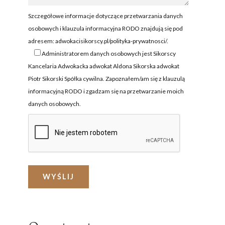
NIE I NIEGODNOŚĆ
ZEZWOLENIE NA PRACĘ
A
Szczegółowe informacje dotyczące przetwarzania danych
OCHRONA CUDZOZIEMCÓW
osobowych i klauzula informacyjna RODO znajdują się pod
adresem:
adwokacisikorscy.pl/polityka-prywatnosci/
.
ZATRZYMANIE I ARESZT
CUDZOZIEMCA
Administratorem danych osobowych jest Sikorscy
Kancelaria Adwokacka adwokat Aldona Sikorska adwokat
ZAKUP NIERUCHOMOŚCI W
Piotr Sikorski Spółka cywilna. Zapoznałem/am się z klauzulą
POLSCE
informacyjną RODO i zgadzam się na przetwarzanie moich
FORMALNOŚCI W POLSCE
danych osobowych.