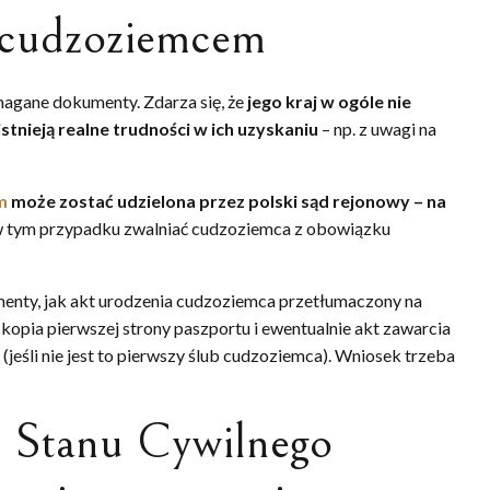
 cudzoziemcem
agane dokumenty. Zdarza się, że
jego kraj w ogóle nie
nieją realne trudności w ich uzyskaniu
– np. z uwagi na
m
może zostać udzielona przez polski sąd rejonowy – na
 w tym przypadku zwalniać cudzoziemca z obowiązku
menty, jak akt urodzenia cudzoziemca przetłumaczony na
 kopia pierwszej strony paszportu i ewentualnie akt zawarcia
jeśli nie jest to pierwszy ślub cudzoziemca). Wniosek trzeba
e Stanu Cywilnego