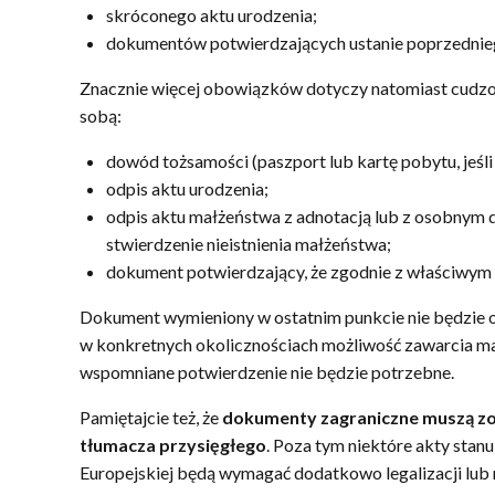
skróconego aktu urodzenia;
dokumentów potwierdzających ustanie poprzedniego
Znacznie więcej obowiązków dotyczy natomiast cudzoz
sobą:
dowód tożsamości (paszport lub kartę pobytu, jeśli
odpis aktu urodzenia;
odpis aktu małżeństwa z adnotacją lub z osobnym 
stwierdzenie nieistnienia małżeństwa;
dokument potwierdzający, że zgodnie z właściwy
Dokument wymieniony w ostatnim punkcie nie będzie 
w konkretnych okolicznościach możliwość zawarcia mał
wspomniane potwierdzenie nie będzie potrzebne.
Pamiętajcie też, że
dokumenty zagraniczne muszą zos
tłumacza przysięgłego
. Poza tym niektóre akty sta
Europejskiej będą wymagać dodatkowo legalizacji lub na