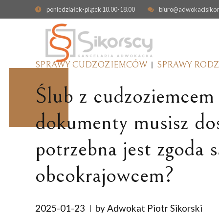
poniedziałek-piątek 10.00-18.00
biuro@adwokacisikor
SPRAWY CUDZOZIEMCÓW
SPRAWY ROD
Ślub z cudzoziemcem 
dokumenty musisz dost
potrzebna jest zgoda s
OBRONA W SPRAWIE KARNEJ
ODPOWIEDZIALNO
KONTRAKTOWA
PRZESTĘPSTWA GOSPODARCZE
obcokrajowcem?
ODSZKODOWANIE I
ZADOŚĆUCZYNIENI
CYBERPRZESTĘPSTWA
NIERUCHOMOŚCI
SPRAWY KARNE SKARBOWE
2025-01-23
by Adwokat Piotr Sikorski
WYWŁASZCZENIE