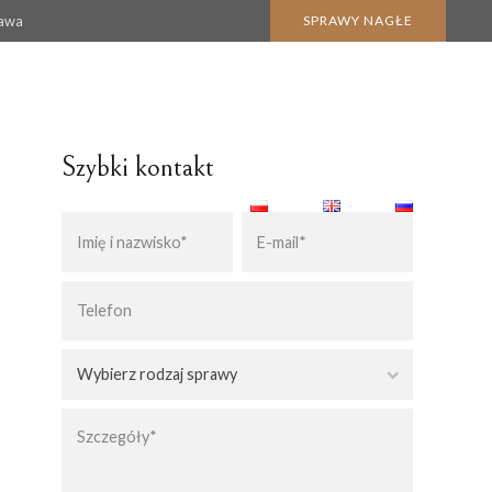
zawa
SPRAWY NAGŁE
Szybki kontakt
BLOG
KONTAKT
KARTA POBYTU CZASOWEGO
KARTA POBYTU STAŁEGO
Wybierz rodzaj sprawy
 NABYCIA SPADKU
POBYT W POLSCE
OBYWATELSTWO