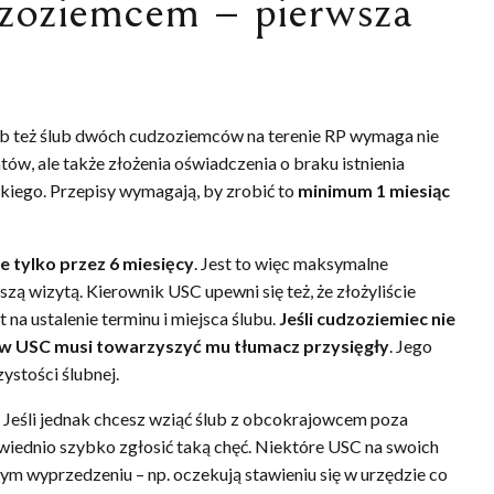
dzoziemcem – pierwsza
b też ślub dwóch cudzoziemców na terenie RP wymaga nie
w, ale także złożenia oświadczenia o braku istnienia
kiego. Przepisy wymagają, by zrobić to
minimum 1 miesiąc
 tylko przez 6 miesięcy
.
Jest to więc maksymalne
zą wizytą. Kierownik USC upewni się też, że złożyliście
a ustalenie terminu i miejsca ślubu.
Jeśli cudzoziemiec nie
y w USC musi towarzyszyć mu tłumacz przysięgły
. Jego
stości ślubnej.
.
Jeśli jednak chcesz wziąć ślub z obcokrajowcem poza
owiednio szybko zgłosić taką chęć. Niektóre USC na swoich
m wyprzedzeniu – np. oczekują stawieniu się w urzędzie co