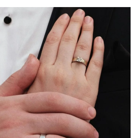
WYDZIEDZICZE
SPRAWY MAJĄTKOWE
DZIEDZICZENI
POZOSTAŁE SPRAWY RODZINNE