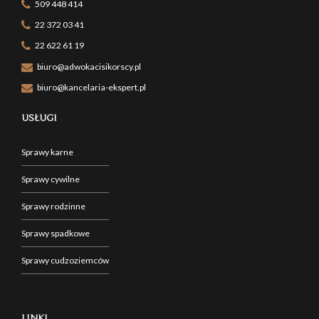
509 448 414
22 372 03 41
22 622 61 19
biuro@adwokacisikorscy.pl
biuro@kancelaria-ekspert.pl
USŁUGI
Sprawy karne
Sprawy cywilne
Sprawy rodzinne
Sprawy spadkowe
Sprawy cudzoziemców
LINKI