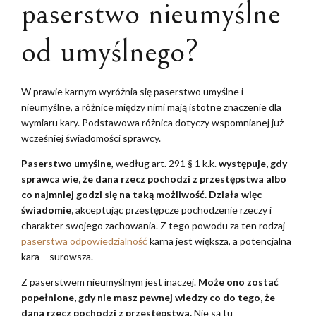
paserstwo nieumyślne
od umyślnego?
W prawie karnym wyróżnia się paserstwo umyślne i
nieumyślne, a różnice między nimi mają istotne znaczenie dla
wymiaru kary. Podstawowa różnica dotyczy wspomnianej już
wcześniej świadomości sprawcy.
Paserstwo umyślne
, według art. 291 § 1 k.k.
występuje, gdy
sprawca wie, że dana rzecz pochodzi z przestępstwa albo
co najmniej godzi się na taką możliwość. Działa więc
świadomie,
akceptując przestępcze pochodzenie rzeczy i
charakter swojego zachowania. Z tego powodu za ten rodzaj
paserstwa odpowiedzialność
karna jest większa, a potencjalna
kara – surowsza.
Z paserstwem nieumyślnym jest inaczej.
Może ono zostać
popełnione, gdy nie masz
pewnej wiedzy co do tego, że
dana rzecz pochodzi z przestępstwa.
Nie są tu