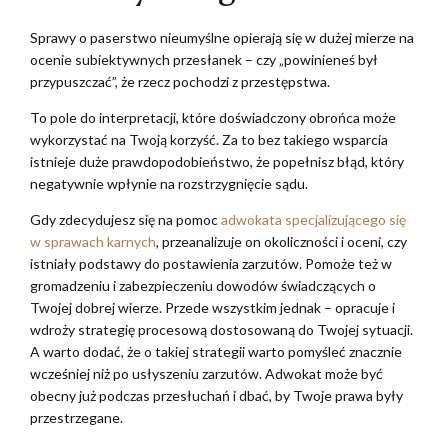
Sprawy o paserstwo nieumyślne opierają się w dużej mierze na
ocenie subiektywnych przesłanek – czy „powinieneś był
przypuszczać”, że rzecz pochodzi z przestępstwa.
To pole do interpretacji, które doświadczony obrońca może
wykorzystać na Twoją korzyść. Za to bez takiego wsparcia
istnieje duże prawdopodobieństwo, że popełnisz błąd, który
negatywnie wpłynie na rozstrzygnięcie sądu.
Gdy zdecydujesz się na pomoc
adwokata specjalizującego się
w sprawach karnych
, przeanalizuje on okoliczności i oceni, czy
istniały podstawy do postawienia zarzutów. Pomoże też w
gromadzeniu i zabezpieczeniu dowodów świadczących o
Twojej dobrej wierze. Przede wszystkim jednak – opracuje i
wdroży strategię procesową dostosowaną do Twojej sytuacji.
A warto dodać, że o takiej strategii warto pomyśleć znacznie
wcześniej niż po usłyszeniu zarzutów. Adwokat może być
obecny już podczas przesłuchań i dbać, by Twoje prawa były
przestrzegane.