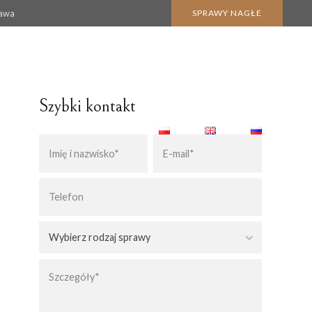
zawa
SPRAWY NAGŁE
Szybki kontakt
BLOG
KONTAKT
KARTA POBYTU CZASOWEGO
KARTA POBYTU STAŁEGO
Wybierz rodzaj sprawy
 NABYCIA SPADKU
POBYT W POLSCE
OBYWATELSTWO