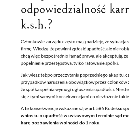
odpowiedzialność karn
k.s.h.?
Członkowie zarządu często mają nadzieję, że sytuacja 
firmę. Wiedzą, że powinni zgłosić upadłość, ale nie robi
chcą więc bezpośrednio łamać prawa, ale akceptują, że
popełnienie przestępstwa, tylko ratowanie spółki.
Jak wiesz też po przeczytaniu poprzedniego akapitu, cz
przypadków naruszenia obowiązków przez członków zarz
że spółka spełnia wymogi ogłoszenia upadłości. Nieste
się z tymi samymi konsekwencjami co niezłożenie taki
A te konsekwencje wskazane są w art. 586 Kodeksu sp
wniosku o upadłość w ustawowym terminie sąd moż
karę pozbawienia wolności do 1 roku
.