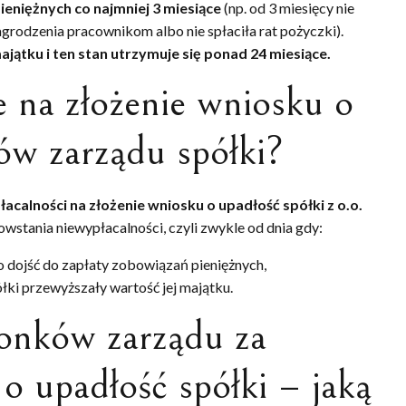
eniężnych co najmniej 3 miesiące
(np. od 3 miesięcy nie
grodzenia pracownikom albo nie spłaciła rat pożyczki).
ątku i ten stan utrzymuje się ponad 24 miesiące.
e na złożenie wniosku o
ów zarządu spółki?
calności na złożenie wniosku o upadłość spółki z o.o.
owstania niewypłacalności, czyli zwykle od dnia gdy:
 dojść do zapłaty zobowiązań pieniężnych,
łki przewyższały wartość jej majątku.
onków zarządu za
o upadłość spółki – jaką