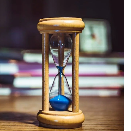
WYDZIEDZICZE
SPRAWY MAJĄTKOWE
DZIEDZICZENI
POZOSTAŁE SPRAWY RODZINNE