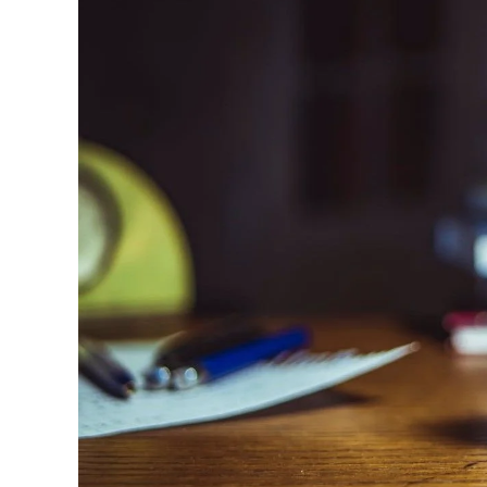
REPREZENTACJA
NIERUCHOMOŚCI
POKRZYWDZONYCH
SPRAWY KARNE NIELETNICH
POSTĘPOWANIE WYKONAWCZE