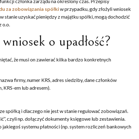
funkcji członka zarządu na określony czas. Przepisy
du za zobowiązania spółki
w przypadku, gdy złożyli wniosek
ędą w stanie uzyskać pieniędzy z majątku spółki, mogą dochodzić
 o.o.
 wniosek o upadłość?
miętać, że musi on zawierać kilka bardzo konkretnych
: nazwa firmy, numer KRS, adres siedziby, dane członków
m, KRS-em lub adresem).
 ze spółką i dlaczego nie jest w stanie regulować zobowiązań.
”, czyli np. dołączyć dokumenty księgowe lub zestawienia.
o jakiegoś systemu płatności (np. system rozliczeń bankowych