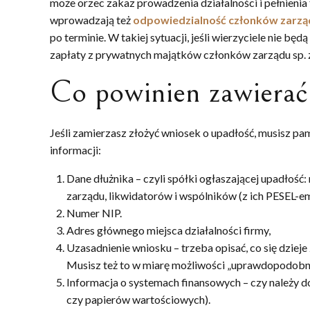
może orzec zakaz prowadzenia działalności i pełnienia 
wprowadzają też
odpowiedzialność członków zarzą
po terminie. W takiej sytuacji, jeśli wierzyciele nie b
zapłaty z prywatnych majątków członków zarządu sp. z
Co powinien zawierać
Jeśli zamierzasz złożyć wniosek o upadłość, musisz pa
informacji:
Dane dłużnika – czyli spółki ogłaszającej upadłość
zarządu, likwidatorów i wspólników (z ich PESEL-e
Numer NIP.
Adres głównego miejsca działalności firmy,
Uzasadnienie wniosku – trzeba opisać, co się dzieje
Musisz też to w miarę możliwości „uprawdopodobnić
Informacja o systemach finansowych – czy należy d
czy papierów wartościowych).