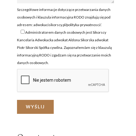
NIE I NIEGODNOŚĆ
ZEZWOLENIE NA PRACĘ
A
Szczegółowe informacje dotyczące przetwarzania danych
OCHRONA CUDZOZIEMCÓW
osobowych i klauzula informacyjna RODO znajdują się pod
adresem:
adwokacisikorscy.pl/polityka-prywatnosci/
.
ZATRZYMANIE I ARESZT
CUDZOZIEMCA
Administratorem danych osobowych jest Sikorscy
Kancelaria Adwokacka adwokat Aldona Sikorska adwokat
ZAKUP NIERUCHOMOŚCI W
Piotr Sikorski Spółka cywilna. Zapoznałem/am się z klauzulą
POLSCE
informacyjną RODO i zgadzam się na przetwarzanie moich
FORMALNOŚCI W POLSCE
danych osobowych.