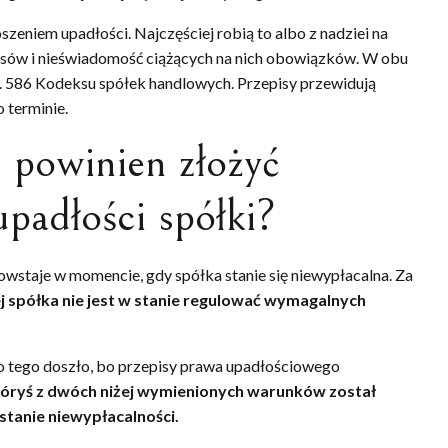
zeniem upadłości. Najczęściej robią to albo z nadziei na
pisów i nieświadomość ciążących na nich obowiązków. W obu
t. 586 Kodeksu spółek handlowych. Przepisy przewidują
 terminie.
 powinien złożyć
upadłości spółki?
wstaje w momencie, gdy spółka stanie się niewypłacalna. Za
j spółka nie jest w stanie regulować wymagalnych
do tego doszło, bo przepisy prawa upadłościowego
któryś z dwóch niżej wymienionych warunków został
 stanie niewypłacalności.