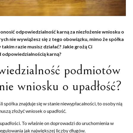
ponosić odpowiedzialność karną za niezłożenie wniosku o
rych nie wywiążesz się z tego obowiązku, mimo że spółka
 takim razie musisz działać? Jakie grożą Ci
d odpowiedzialnością karną?
wiedzialność podmiotów
enie wniosku o upadłość?
li spółka znajduje się w stanie niewypłacalności, to osoby nią
muszą złożyć wniosek o upadłość.
 upadłości. To właśnie on doprowadzi do uruchomienia w
uregulowania jak największej liczby długów.