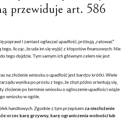
ą przewiduje art. 586
się poprawi i zamiast ogłaszać upadłość, próbują „ratować”
ą tego, licząc, że uda im się wyjść z kłopotów finansowych. Nie
 do tego dojdzie. Tym samym ich głównym celem nie jest
as na złożenie wniosku o upadłość jest bardzo krótki. Wiele
ądu wynika po prostu z tego, że zbyt późno orientują się,
ty złożenie po terminie wniosku o ogłoszenie upadłości wiąże
ego wniosku w ogóle.
ółek handlowych. Zgodnie z tym przepisem
za niezłożenie
e orzec karę grzywny, karę ograniczenia wolności lub