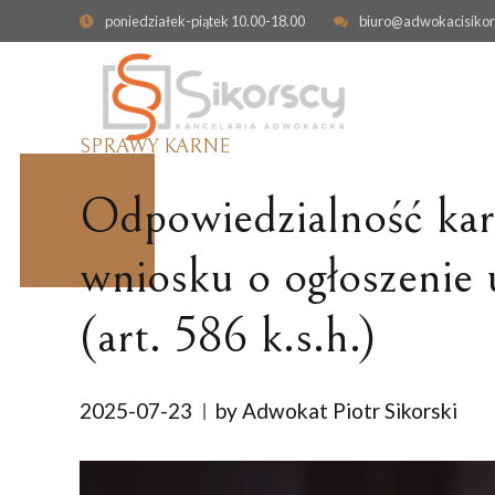
poniedziałek-piątek 10.00-18.00
biuro@adwokacisikor
SPRAWY KARNE
Odpowiedzialność karn
wniosku o ogłoszenie 
(art. 586 k.s.h.)
OBRONA W SPRAWIE KARNEJ
ODPOWIEDZIALNO
KONTRAKTOWA
PRZESTĘPSTWA GOSPODARCZE
ODSZKODOWANIE I
2025-07-23
by Adwokat Piotr Sikorski
ZADOŚĆUCZYNIENI
CYBERPRZESTĘPSTWA
NIERUCHOMOŚCI
SPRAWY KARNE SKARBOWE
WYWŁASZCZENIE