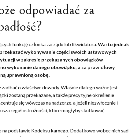
może odpowiadać za
padłość?
cych funkcję członka zarządu lub likwidatora.
Warto jednak
e przekazać wykonywanie części swoich ustawowych
sytuacji w zakresie przekazanych obowiązków
amo wykonanie danego obowiązku, a za prawidłowy
ną uprawnioną osobę.
ze zadbać o właściwe dowody. Właśnie dlatego ważne jest
ki zostaną przekazane, a także precyzyjne określenie
ntruje się wówczas na nadzorze, a jeżeli niezwłocznie i
arusza reguł ostrożności, które mogłyby skutkować
o na podstawie Kodeksu karnego. Dodatkowo wobec nich sąd