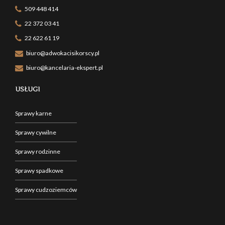
509 448 414
22 372 03 41
22 622 61 19
biuro@adwokacisikorscy.pl
biuro@kancelaria-ekspert.pl
USŁUGI
Sprawy karne
Sprawy cywilne
Sprawy rodzinne
Sprawy spadkowe
Sprawy cudzoziemców