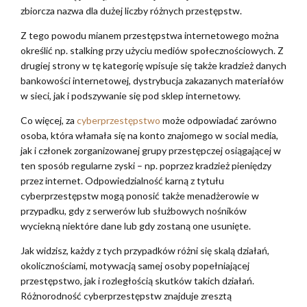
zbiorcza nazwa dla dużej liczby różnych przestępstw.
Z tego powodu mianem przestępstwa internetowego można
określić np. stalking przy użyciu mediów społecznościowych. Z
drugiej strony w tę kategorię wpisuje się także kradzież danych
bankowości internetowej, dystrybucja zakazanych materiałów
w sieci, jak i podszywanie się pod sklep internetowy.
Co więcej, za
cyberprzestępstwo
może odpowiadać zarówno
osoba, która włamała się na konto znajomego w social media,
jak i członek zorganizowanej grupy przestępczej osiągającej w
ten sposób regularne zyski – np. poprzez kradzież pieniędzy
przez internet. Odpowiedzialność karną z tytułu
cyberprzestępstw mogą ponosić także menadżerowie w
przypadku, gdy z serwerów lub służbowych nośników
wyciekną niektóre dane lub gdy zostaną one usunięte.
Jak widzisz, każdy z tych przypadków różni się skalą działań,
okolicznościami, motywacją samej osoby popełniającej
przestępstwo, jak i rozległością skutków takich działań.
Różnorodność cyberprzestępstw znajduje zresztą