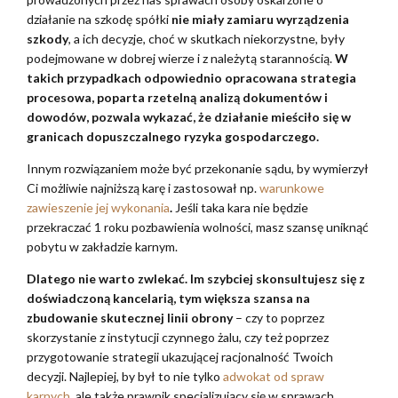
działanie na szkodę spółki
nie miały zamiaru wyrządzenia
szkody
, a ich decyzje, choć w skutkach niekorzystne, były
podejmowane w dobrej wierze i z należytą starannością.
W
takich przypadkach odpowiednio opracowana strategia
procesowa, poparta rzetelną analizą dokumentów i
dowodów, pozwala wykazać, że działanie mieściło się w
granicach dopuszczalnego ryzyka gospodarczego.
Innym rozwiązaniem może być przekonanie sądu, by wymierzył
Ci możliwie najniższą karę i zastosował np.
warunkowe
zawieszenie jej wykonania
.
Jeśli taka kara nie będzie
przekraczać 1 roku pozbawienia wolności, masz szansę uniknąć
pobytu w zakładzie karnym.
Dlatego nie warto zwlekać. Im szybciej skonsultujesz się z
doświadczoną kancelarią, tym większa szansa na
zbudowanie skutecznej linii obrony
– czy to poprzez
skorzystanie z instytucji czynnego żalu, czy też poprzez
przygotowanie strategii ukazującej racjonalność Twoich
decyzji. Najlepiej, by był to nie tylko
adwokat od spraw
karnych
, ale także prawnik specjalizujący się w sprawach