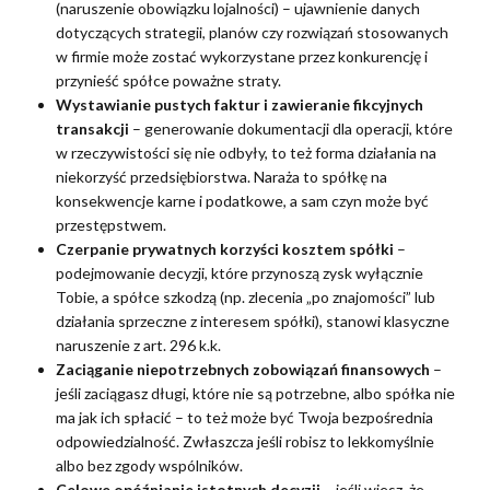
(naruszenie obowiązku lojalności) – ujawnienie danych
dotyczących strategii, planów czy rozwiązań stosowanych
w firmie może zostać wykorzystane przez konkurencję i
przynieść spółce poważne straty.
Wystawianie pustych faktur i zawieranie fikcyjnych
transakcji
– generowanie dokumentacji dla operacji, które
w rzeczywistości się nie odbyły, to też forma działania na
niekorzyść przedsiębiorstwa. Naraża to spółkę na
konsekwencje karne i podatkowe, a sam czyn może być
przestępstwem.
Czerpanie prywatnych korzyści kosztem spółki
–
podejmowanie decyzji, które przynoszą zysk wyłącznie
Tobie, a spółce szkodzą (np. zlecenia „po znajomości” lub
działania sprzeczne z interesem spółki), stanowi klasyczne
naruszenie z art. 296 k.k.
Zaciąganie niepotrzebnych zobowiązań finansowych
–
jeśli zaciągasz długi, które nie są potrzebne, albo spółka nie
ma jak ich spłacić – to też może być Twoja bezpośrednia
odpowiedzialność. Zwłaszcza jeśli robisz to lekkomyślnie
albo bez zgody wspólników.
Celowe opóźnianie istotnych decyzji
– jeśli wiesz, że