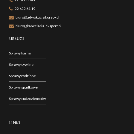
22 622 61 19
biuro@adwokacisikorscy.pl
biuro@kancelaria-ekspert.pl
USŁUGI
Sprawy karne
Sprawy cywilne
Sprawy rodzinne
Sprawy spadkowe
Sprawy cudzoziemców
LINKI