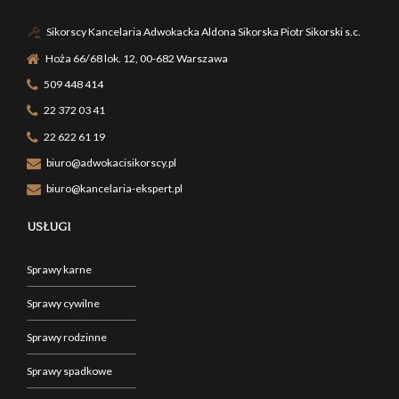
Sikorscy Kancelaria Adwokacka Aldona Sikorska Piotr Sikorski s.c.
Hoża 66/68 lok. 12, 00-682 Warszawa
509 448 414
22 372 03 41
22 622 61 19
biuro@adwokacisikorscy.pl
biuro@kancelaria-ekspert.pl
USŁUGI
Sprawy karne
Sprawy cywilne
Sprawy rodzinne
Sprawy spadkowe