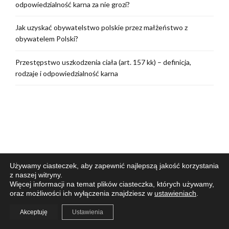
odpowiedzialność karna za nie grozi?
Jak uzyskać obywatelstwo polskie przez małżeństwo z
obywatelem Polski?
Przestępstwo uszkodzenia ciała (art. 157 kk) – definicja,
rodzaje i odpowiedzialność karna
Używamy ciasteczek, aby zapewnić najlepszą jakość korzystania
z naszej witryny.
Więcej informacji na temat plików ciasteczka, których używamy,
oraz możliwości ich wyłączenia znajdziesz w
ustawieniach
.
Akceptuję
Ustawienia