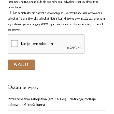
informacyjna RODO znajdują się pod adresem:
adwokacisikorscy.pl/polityka-
prywatnosci/
.
Administratorem danych osobowych jest Sikorscy Kancelaria Adwokacka
adwokat Aldona Sikorska adwokat Piotr Sikorski Spółka cywilna. Zapoznałem/am
się z klauzulą informacyjną RODO i zgadzam się na przetwarzanie moich danych
osobowych.
Ostatnie wpisy
Przestępstwo zabójstwa (art. 148 kk) – definicja, rodzaje i
odpowiedzialność karna