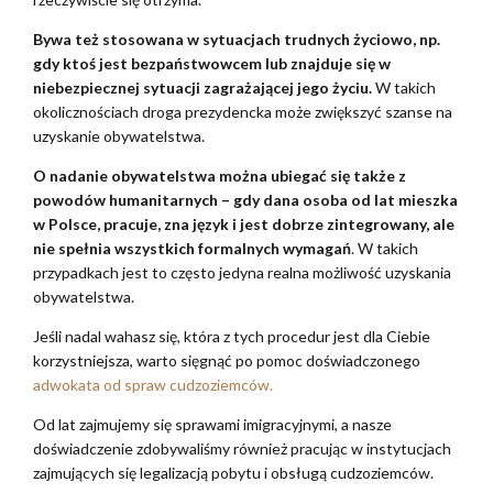
Bywa też stosowana w sytuacjach trudnych życiowo, np.
gdy ktoś jest bezpaństwowcem lub znajduje się w
niebezpiecznej sytuacji zagrażającej jego życiu.
W takich
okolicznościach droga prezydencka może zwiększyć szanse na
uzyskanie obywatelstwa.
O nadanie obywatelstwa można ubiegać się także z
powodów humanitarnych – gdy dana osoba od lat mieszka
w Polsce, pracuje, zna język i jest dobrze zintegrowany, ale
nie spełnia wszystkich formalnych wymagań
. W takich
przypadkach jest to często jedyna realna możliwość uzyskania
obywatelstwa.
Jeśli nadal wahasz się, która z tych procedur jest dla Ciebie
korzystniejsza, warto sięgnąć po pomoc doświadczonego
adwokata od spraw cudzoziemców.
Od lat zajmujemy się sprawami imigracyjnymi, a nasze
doświadczenie zdobywaliśmy również pracując w instytucjach
zajmujących się legalizacją pobytu i obsługą cudzoziemców.