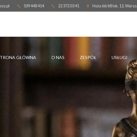
scy.pl
509 448 414
22 372 03 41
Hoża 66/68 lok. 12, Wars
STRONA GŁÓWNA
O NAS
ZESPÓŁ
USŁUGI
ŚĆ
ROZWÓD
ZACHOWEK
SEPARACJA
TESTAMENT
E
ALIMENTY
STWIERDZENIE
WŁADZA RODZICIELSKA I
DZIAŁ SPADKU
KONTAKTY Z DZIECKIEM