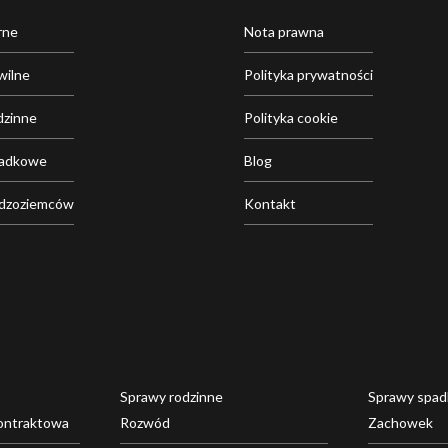
rne
Nota prawna
wilne
Polityka prywatności
dzinne
Polityka cookie
padkowe
Blog
udzoziemców
Kontakt
Sprawy rodzinne
Sprawy spa
ontraktowa
Rozwód
Zachowek