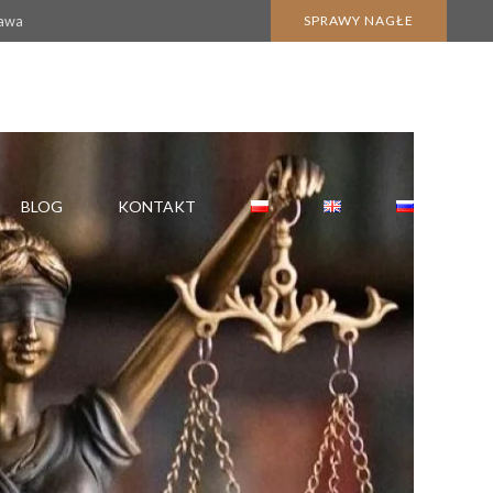
zawa
SPRAWY NAGŁE
BLOG
KONTAKT
KARTA POBYTU CZASOWEGO
KARTA POBYTU STAŁEGO
 NABYCIA SPADKU
POBYT W POLSCE
OBYWATELSTWO