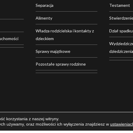
Separacja
Testament
Alimenty
Stwierdzenie
Władza rodzicielska i kontakty z
Dział spadku
uchomości
dzieckiem
Wydziedzicze
Sprawy majątkowe
dziedziczeni
Pozostałe sprawy rodzinne
ć korzystania z naszej witryny.
órych używamy, oraz możliwości ich wyłączenia znajdziesz w
ustawieniac