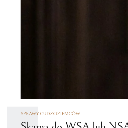
REPREZENTACJA
NIERUCHOMOŚCI
POKRZYWDZONYCH
SPRAWY KARNE NIELETNICH
POSTĘPOWANIE WYKONAWCZE
SPRAWY CUDZOZIEMCÓW
Skarga do WSA lub NSA w