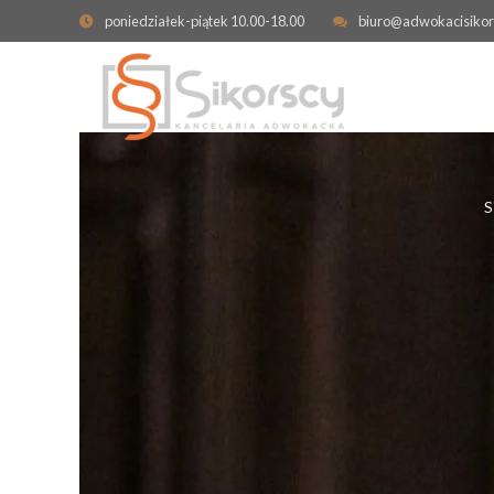
poniedziałek-piątek 10.00-18.00
biuro@adwokacisikor
OBRONA W SPRAWIE KARNEJ
ODPOWIEDZIALNO
KONTRAKTOWA
PRZESTĘPSTWA GOSPODARCZE
ODSZKODOWANIE I
ZADOŚĆUCZYNIENI
CYBERPRZESTĘPSTWA
NIERUCHOMOŚCI
SPRAWY KARNE SKARBOWE
WYWŁASZCZENIE