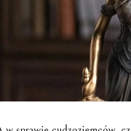
WYDZIEDZICZE
SPRAWY MAJĄTKOWE
DZIEDZICZENI
POZOSTAŁE SPRAWY RODZINNE
 sprawie cudzoziemców, czyli