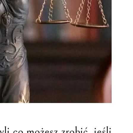
NIE I NIEGODNOŚĆ
ZEZWOLENIE NA PRACĘ
A
OCHRONA CUDZOZIEMCÓW
ZATRZYMANIE I ARESZT
CUDZOZIEMCA
ZAKUP NIERUCHOMOŚCI W
POLSCE
FORMALNOŚCI W POLSCE
 co możesz zrobić, jeśli