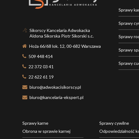
Sprawy ka
Sprawy cy
Sikorscy Kancelaria Adwokacka
Aldona Sikorska Piotr Sikorski s.c.
Sprawy ro
Hoża 66/68 lok. 12, 00-682 Warszawa
Sprawy s
509 448 414
Sprawy c
22 372 03 41
22 622 61 19
biuro@adwokacisikorscy.pl
biuro@kancelaria-ekspert.pl
Sprawy karne
Sprawy cywilne
Obrona w sprawie karnej
Odpowiedzialność k