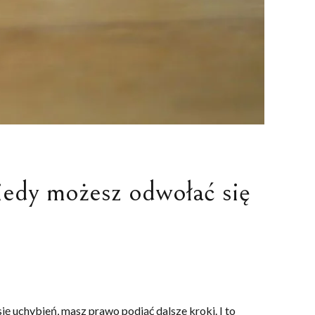
iedy możesz odwołać się
ę uchybień, masz prawo podjąć dalsze kroki. I to