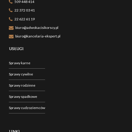
509 448 414
22 372 03 41
22 622 61 19
biuro@adwokacisikorscy.pl
biuro@kancelaria-ekspert.pl
USŁUGI
Sprawy karne
Sprawy cywilne
Sprawy rodzinne
Sprawy spadkowe
Sprawy cudzoziemców
LINKI