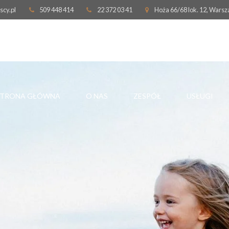
scy.pl
509 448 414
22 372 03 41
Hoża 66/68 lok. 12, Wars
STRONA GŁÓWNA
O NAS
ZESPÓŁ
USŁUGI
ŚĆ
ROZWÓD
ZACHOWEK
SEPARACJA
TESTAMENT
E
ALIMENTY
STWIERDZENIE
WŁADZA RODZICIELSKA I
DZIAŁ SPADKU
KONTAKTY Z DZIECKIEM