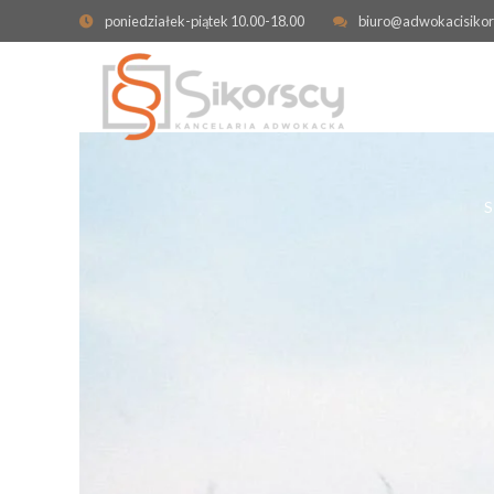
poniedziałek-piątek 10.00-18.00
biuro@adwokacisikor
OBRONA W SPRAWIE KARNEJ
ODPOWIEDZIALNO
KONTRAKTOWA
PRZESTĘPSTWA GOSPODARCZE
ODSZKODOWANIE I
ZADOŚĆUCZYNIENI
CYBERPRZESTĘPSTWA
NIERUCHOMOŚCI
SPRAWY KARNE SKARBOWE
WYWŁASZCZENIE