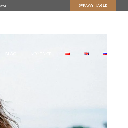
zawa
SPRAWY NAGŁE
BLOG
KONTAKT
KARTA POBYTU CZASOWEGO
KARTA POBYTU STAŁEGO
 NABYCIA SPADKU
POBYT W POLSCE
OBYWATELSTWO