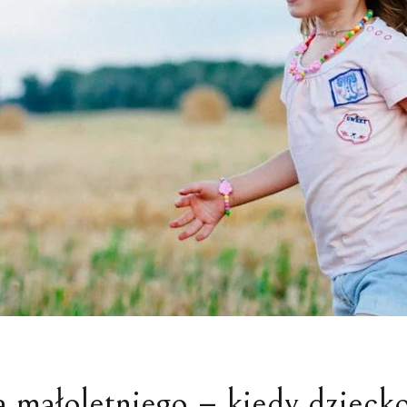
WYDZIEDZICZE
SPRAWY MAJĄTKOWE
DZIEDZICZENI
POZOSTAŁE SPRAWY RODZINNE
 małoletniego – kiedy dziecko