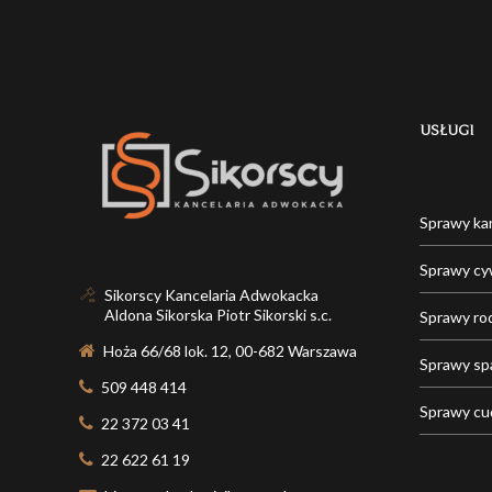
USŁUGI
Sprawy ka
Sprawy cy
Sikorscy Kancelaria Adwokacka
Aldona Sikorska Piotr Sikorski s.c.
Sprawy ro
Hoża 66/68 lok. 12, 00-682 Warszawa
Sprawy s
509 448 414
Sprawy c
22 372 03 41
22 622 61 19