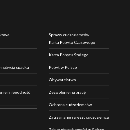
dkowe
Sprawy cudzoziemców
Karta Pobytu Czasowego
Karta Pobytu Stałego
 nabycia spadku
Pobyt w Polsce
Obywatelstwo
nie i niegodność
Zezwolenie na pracę
a
Ochrona cudzoziemców
Zatrzymanie i areszt cudzoziemca
Zakup nieruchomości w Polsce