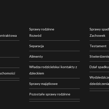
Sprawy rodzinne
Sprawy spa
ontraktowa
Rozwód
Zachowek
Separacja
Testament
Alimenty
Stwierdzenie
Władza rodzicielska i kontakty z
Dział spadku
uchomości
dzieckiem
Wydziedzicze
Sprawy majątkowe
dziedziczeni
Pozostałe sprawy rodzinne