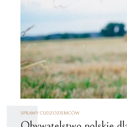
REPREZENTACJA
NIERUCHOMOŚCI
POKRZYWDZONYCH
SPRAWY KARNE NIELETNICH
POSTĘPOWANIE WYKONAWCZE
SPRAWY CUDZOZIEMCÓW
Obywatelstwo polskie dla