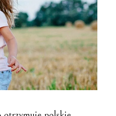
NIE I NIEGODNOŚĆ
ZEZWOLENIE NA PRACĘ
A
OCHRONA CUDZOZIEMCÓW
ZATRZYMANIE I ARESZT
CUDZOZIEMCA
ZAKUP NIERUCHOMOŚCI W
POLSCE
FORMALNOŚCI W POLSCE
 otrzymuje polskie