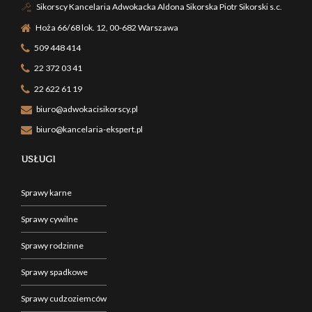
Sikorscy Kancelaria Adwokacka Aldona Sikorska Piotr Sikorski s.c.
Hoża 66/68 lok. 12, 00-682 Warszawa
509 448 414
22 372 03 41
22 622 61 19
biuro@adwokacisikorscy.pl
biuro@kancelaria-ekspert.pl
USŁUGI
Sprawy karne
Sprawy cywilne
Sprawy rodzinne
Sprawy spadkowe
Sprawy cudzoziemców