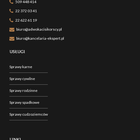
509 448 414
22 372 03 41
22 622 61 19
biuro@adwokacisikorscy.pl
biuro@kancelaria-ekspert.pl
USŁUGI
Sprawy karne
Sprawy cywilne
Sprawy rodzinne
Sprawy spadkowe
Sprawy cudzoziemców
LINKI